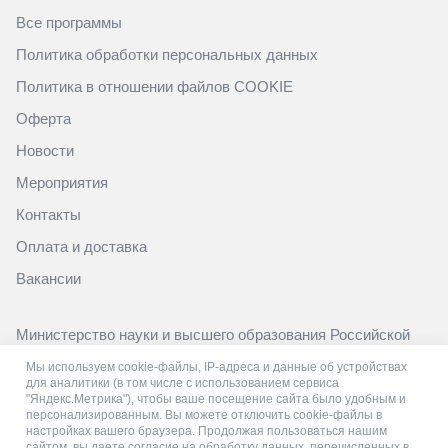
Все программы
Политика обработки персональных данных
Политика в отношении файлов COOKIE
Оферта
Новости
Мероприятия
Контакты
Оплата и доставка
Вакансии
Министерство науки и высшего образования Российской
Федерации
Мы используем cookie-файлы, IP-адреса и данные об устройствах
https://minobrnauki.gov.ru/
для аналитики (в том числе с использованием сервиса
"Яндекс.Метрика"), чтобы ваше посещение сайта было удобным и
Министерство просвещения Российской Федерации
персонализированным. Вы можете отключить cookie-файлы в
настройках вашего браузера. Продолжая пользоваться нашим
https://edu.gov.ru/
сайтом, вы даете согласие на обработку данных, перечисленных в